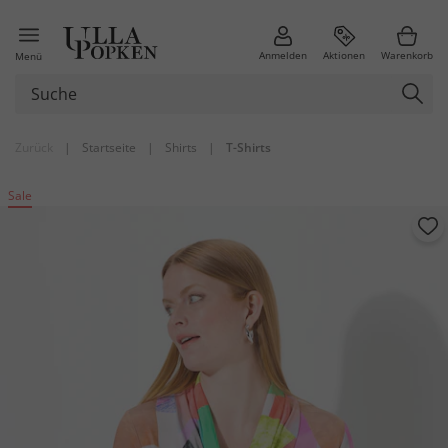
Anmelden
Aktionen
Warenkorb
Menü
Zurück
|
Startseite
|
Shirts
|
T-Shirts
Sale