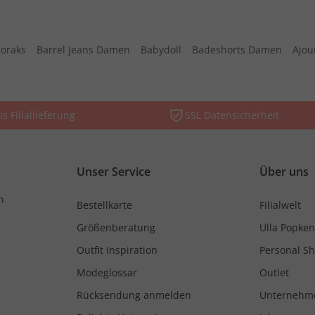
oraks
Barrel Jeans Damen
Babydoll
Badeshorts Damen
Ajou
is Filiallieferung
SSL Datensicherheit
Unser Service
Über uns
n
Bestellkarte
Filialwelt
Größenberatung
Ulla Popken
Outfit Inspiration
Personal S
Modeglossar
Outlet
Rücksendung anmelden
Unternehm