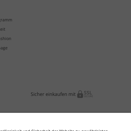
ogramm
eit
ashion
page
Sicher einkaufen mit