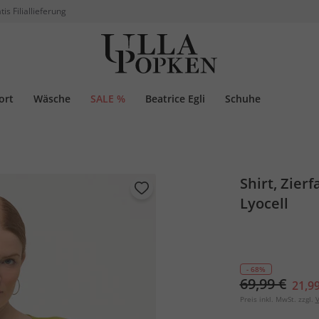
tis Filiallieferung
ort
Wäsche
SALE %
Beatrice Egli
Schuhe
Shirt, Zier
Lyocell
- 68%
69,99 €
21,99
Preis inkl. MwSt. zzgl.
V