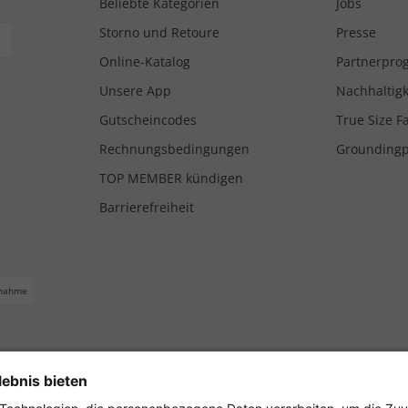
Beliebte Kategorien
Jobs
Storno und Retoure
Presse
Online-Katalog
Partnerpr
Unsere App
Nachhaltigk
Gutscheincodes
True Size F
Rechnungsbedingungen
Grounding
TOP MEMBER kündigen
Barrierefreiheit
nahme