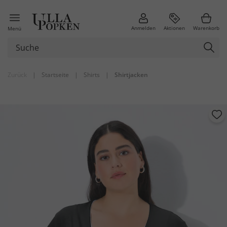
Anmelden
Aktionen
Warenkorb
Menü
Zurück
|
Startseite
|
Shirts
|
Shirtjacken