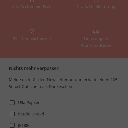
Alle Größen ein Preis
Gratis Filiallieferung
SSL Datensicherheit
Lieferung an
Wunschadresse
Nichts mehr verpassen!
Melde dich für den Newsletter an und erhalte einen 10€
Sofort-Gutschein als Dankeschön
Ulla Popken
Studio Untold
JP1880