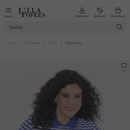
Anmelden
Aktionen
Warenkorb
Menü
Zurück
|
Startseite
|
Shirts
|
Poloshirts