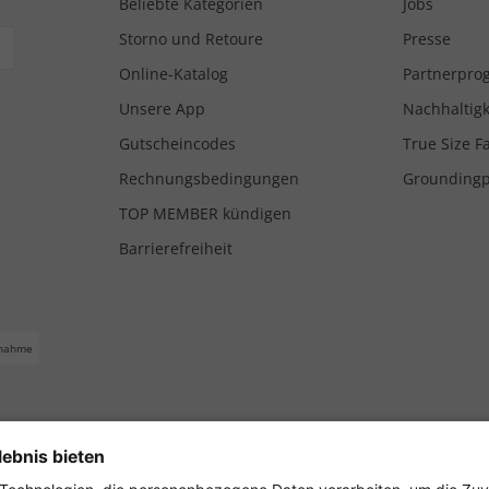
Beliebte Kategorien
Jobs
Storno und Retoure
Presse
Online-Katalog
Partnerpr
Unsere App
Nachhaltigk
Gutscheincodes
True Size F
Rechnungsbedingungen
Grounding
TOP MEMBER kündigen
Barrierefreiheit
nahme