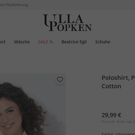
tis Filiallieferung
ort
Wäsche
SALE %
Beatrice Egli
Schuhe
Poloshirt, 
Cotton
29,99 €
Preis inkl. MwSt. zzgl.
V
Farbe:
zitroneng