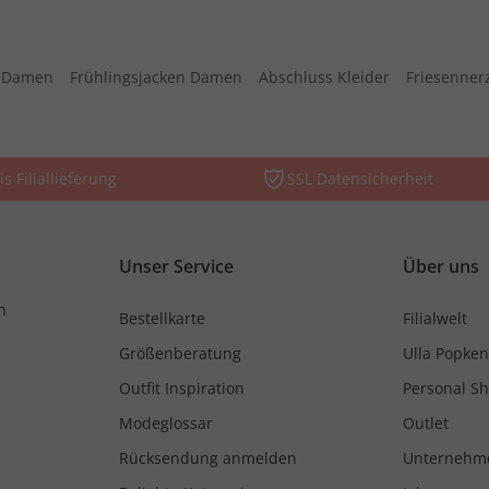
s Damen
Frühlingsjacken Damen
Abschluss Kleider
Friesenner
is Filiallieferung
SSL Datensicherheit
Unser Service
Über uns
n
Bestellkarte
Filialwelt
Größenberatung
Ulla Popken
Outfit Inspiration
Personal S
Modeglossar
Outlet
Rücksendung anmelden
Unternehm