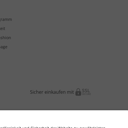
ogramm
eit
ashion
page
Sicher einkaufen mit