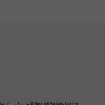
n
t
rtigem Pima-Baumwoll-Piqué mit Punkten. Sportiver