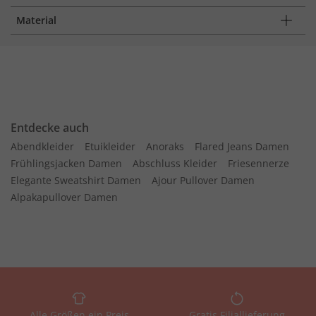
Material
Entdecke auch
Abendkleider
Etuikleider
Anoraks
Flared Jeans Damen
Frühlingsjacken Damen
Abschluss Kleider
Friesennerze
Elegante Sweatshirt Damen
Ajour Pullover Damen
Alpakapullover Damen
Alle Größen ein Preis
Gratis Filiallieferung