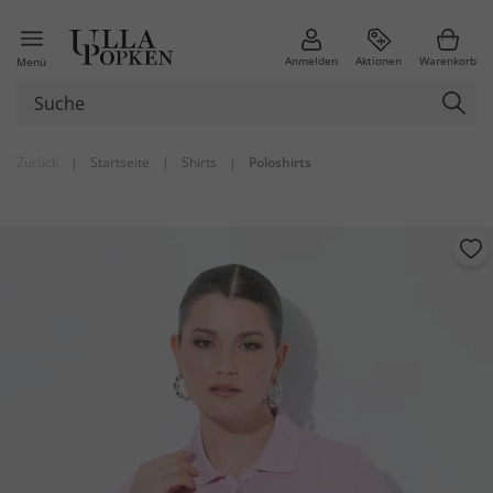
Anmelden
Aktionen
Warenkorb
Menü
Zurück
|
Startseite
|
Shirts
|
Poloshirts