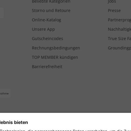
Beliebte Kategorien
Jobs
Storno und Retoure
Presse
Online-Katalog
Partnerpr
Unsere App
Nachhaltigk
Gutscheincodes
True Size F
Rechnungsbedingungen
Grounding
TOP MEMBER kündigen
Barrierefreiheit
nahme