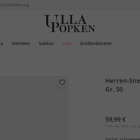
tis Filiallieferung
ts
Hemden
Sakkos
Sale
Größenberater
Herren-Sne
Gr. 50
59,99 €
Preis inkl. MwSt. zzgl.
V
Farbe:
schneewe