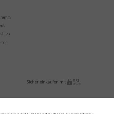
ogramm
eit
ashion
page
Sicher einkaufen mit