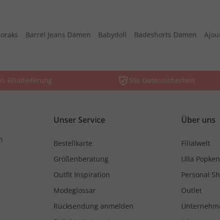
oraks
Barrel Jeans Damen
Babydoll
Badeshorts Damen
Ajou
is Filiallieferung
SSL Datensicherheit
Unser Service
Über uns
n
Bestellkarte
Filialwelt
Größenberatung
Ulla Popken
Outfit Inspiration
Personal S
Modeglossar
Outlet
Rücksendung anmelden
Unternehm