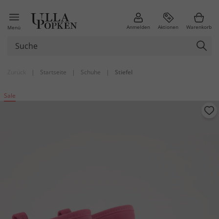
Anmelden
Aktionen
Warenkorb
Menü
Zurück
|
Startseite
|
Schuhe
|
Stiefel
Sale