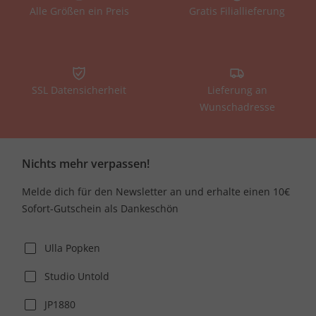
Alle Größen ein Preis
Gratis Filiallieferung
SSL Datensicherheit
Lieferung an
Wunschadresse
Nichts mehr verpassen!
Melde dich für den Newsletter an und erhalte einen 10€
Sofort-Gutschein als Dankeschön
Ulla Popken
Studio Untold
JP1880