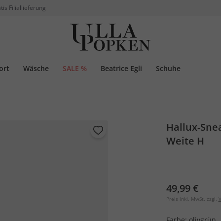
tis Filiallieferung
ort
Wäsche
SALE %
Beatrice Egli
Schuhe
Hallux-Snea
Weite H
49,99 €
Preis inkl. MwSt. zzgl.
V
Farbe:
olivgrün