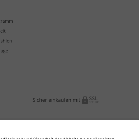
ogramm
eit
ashion
page
Sicher einkaufen mit