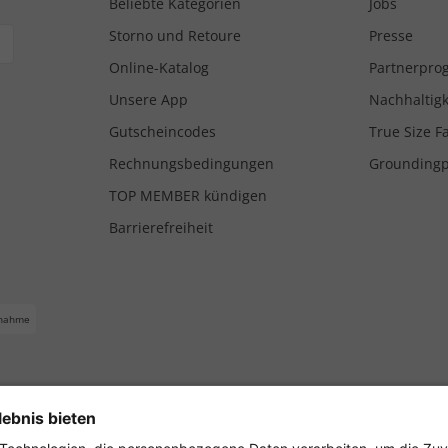
Beliebte Kategorien
Jobs
Storno und Retoure
Presse
Online-Katalog
Partnerpr
Unsere App
Nachhaltigk
Gutscheincodes
True Size F
Rechnungsbedingungen
Grounding
TOP MEMBER kündigen
Barrierefreiheit
nahme