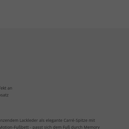
fekt an
bsatz
änzendem Lackleder als elegante Carré-Spitze mit
eMotion-Fußbett - passt sich dem Fuß durch Memory