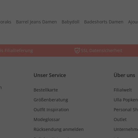
oraks
Barrel Jeans Damen
Babydoll
Badeshorts Damen
Ajou
is Filiallieferung
SSL Datensicherheit
Unser Service
Über uns
n
Bestellkarte
Filialwelt
Größenberatung
Ulla Popken
Outfit Inspiration
Personal S
Modeglossar
Outlet
Rücksendung anmelden
Unternehm