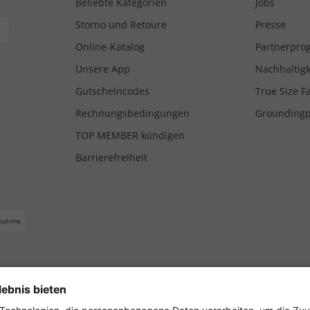
Beliebte Kategorien
Jobs
Storno und Retoure
Presse
Online-Katalog
Partnerpr
Unsere App
Nachhaltigk
Gutscheincodes
True Size F
Rechnungsbedingungen
Grounding
TOP MEMBER kündigen
Barrierefreiheit
nahme