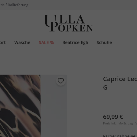
tis Filiallieferung
ort
Wäsche
SALE %
Beatrice Egli
Schuhe
Caprice Le
G
69,99 €
Preis inkl. MwSt. zzgl.
V
Farbe:
sahnewei