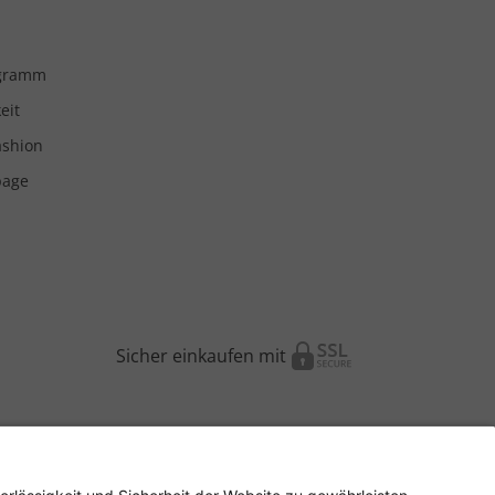
ogramm
eit
ashion
page
Sicher einkaufen mit