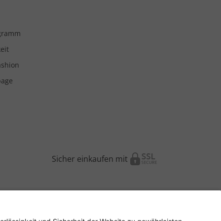
ogramm
eit
ashion
page
Sicher einkaufen mit