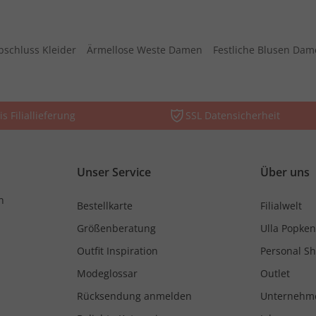
bschluss Kleider
Ärmellose Weste Damen
Festliche Blusen Da
is Filiallieferung
SSL Datensicherheit
Unser Service
Über uns
n
Bestellkarte
Filialwelt
Größenberatung
Ulla Popken
Outfit Inspiration
Personal S
Modeglossar
Outlet
Rücksendung anmelden
Unternehm