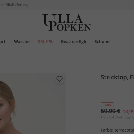
tis Filiallieferung
ort
Wäsche
SALE %
Beatrice Egli
Schuhe
Stricktop, 
- 68%
59,99 €
18,99
Preis inkl. MwSt. zzgl.
V
Farbe:
terracott