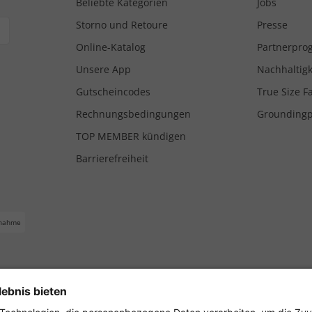
Beliebte Kategorien
Jobs
Storno und Retoure
Presse
Online-Katalog
Partnerpr
Unsere App
Nachhaltigk
Gutscheincodes
True Size F
Rechnungsbedingungen
Grounding
TOP MEMBER kündigen
Barrierefreiheit
nahme