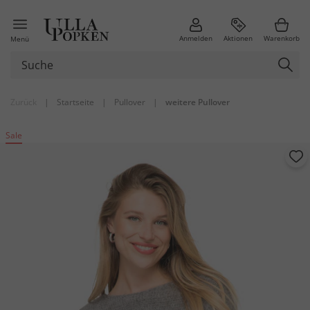
Anmelden
Aktionen
Warenkorb
Menü
Zurück
|
Startseite
|
Pullover
|
weitere Pullover
Sale