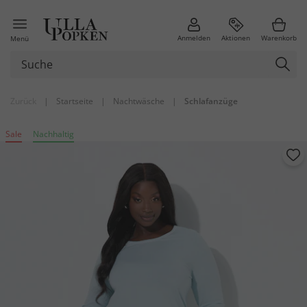
Anmelden
Aktionen
Warenkorb
Menü
Zurück
|
Startseite
|
Nachtwäsche
|
Schlafanzüge
Sale
Nachhaltig