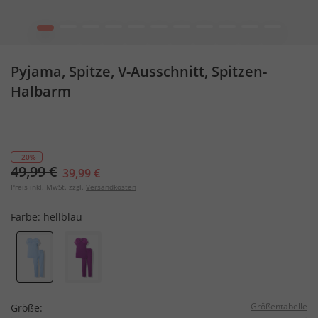
1
2
3
4
5
6
7
8
9
10
12
Pyjama, Spitze, V-Ausschnitt, Spitzen-
Halbarm
- 20%
49,99 €
39,99 €
Preis inkl. MwSt. zzgl.
Versandkosten
Farbe:
hellblau
Größentabelle
Größe: