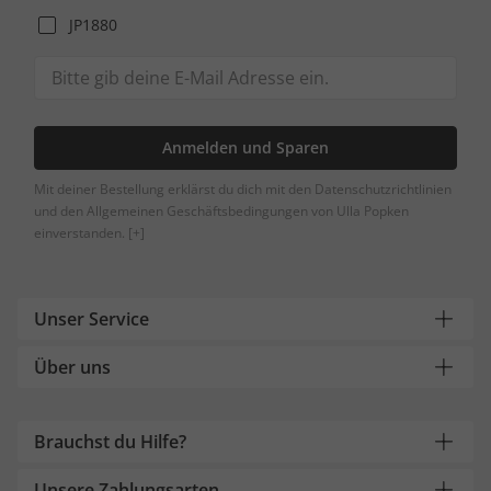
JP1880
Anmelden und Sparen
Mit deiner Bestellung erklärst du dich mit den Datenschutzrichtlinien
und den Allgemeinen Geschäftsbedingungen von Ulla Popken
einverstanden.
[+]
Unser Service
Über uns
Brauchst du Hilfe?
Unsere Zahlungsarten