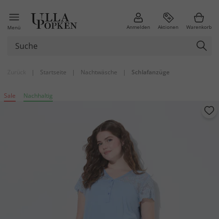
Anmelden
Aktionen
Warenkorb
Menü
Zurück
|
Startseite
|
Nachtwäsche
|
Schlafanzüge
Sale
Nachhaltig