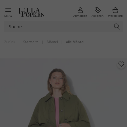
Anmelden
Aktionen
Warenkorb
Menü
Zurück
|
Startseite
|
Mäntel
|
alle Mäntel