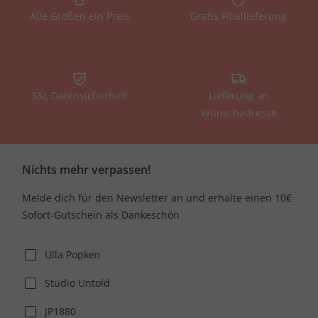
Alle Größen ein Preis
Gratis Filiallieferung
SSL Datensicherheit
Lieferung an
Wunschadresse
Nichts mehr verpassen!
Melde dich für den Newsletter an und erhalte einen 10€
Sofort-Gutschein als Dankeschön
Ulla Popken
Studio Untold
JP1880