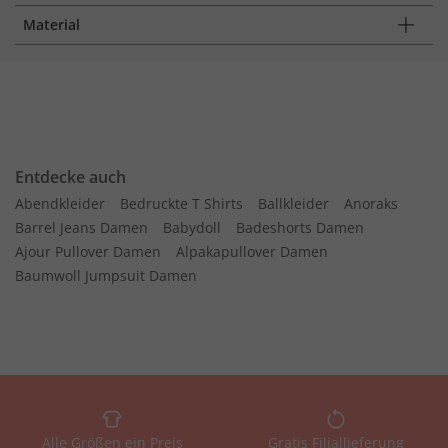
Material
Entdecke auch
Abendkleider
Bedruckte T Shirts
Ballkleider
Anoraks
Barrel Jeans Damen
Babydoll
Badeshorts Damen
Ajour Pullover Damen
Alpakapullover Damen
Baumwoll Jumpsuit Damen
Alle Größen ein Preis
Gratis Filiallieferung