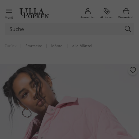
Anmelden
Aktionen
Warenkorb
Menü
Zurück
|
Startseite
|
Mäntel
|
alle Mäntel