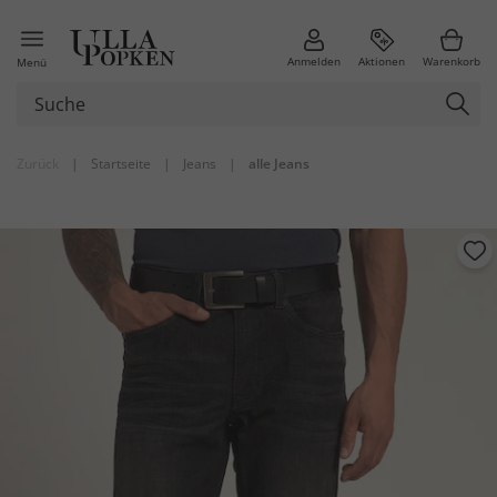
Anmelden
Aktionen
Warenkorb
Menü
Zurück
|
Startseite
|
Jeans
|
alle Jeans