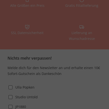
Alle Größen ein Preis
Gratis Filiallieferung
SSL Datensicherheit
Lieferung an
Wunschadresse
Nichts mehr verpassen!
Melde dich für den Newsletter an und erhalte einen 10€
Sofort-Gutschein als Dankeschön
Ulla Popken
Studio Untold
JP1880