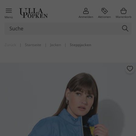
Anmelden
Aktionen
Warenkorb
Menü
Zurück
|
Startseite
|
Jacken
|
Steppjacken