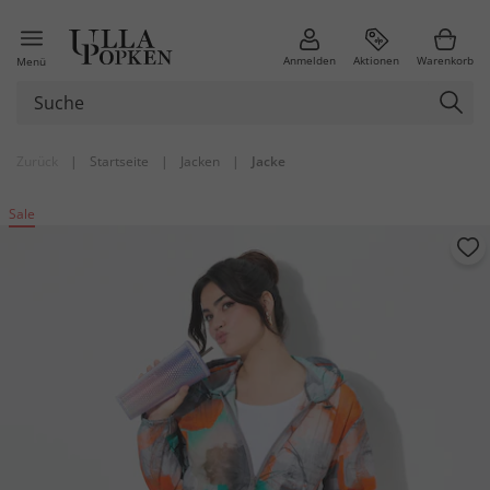
Anmelden
Aktionen
Warenkorb
Menü
Zurück
|
Startseite
|
Jacken
|
Jacke
Sale