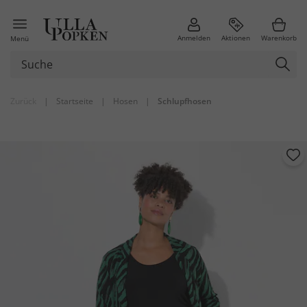
Anmelden
Aktionen
Warenkorb
Menü
Zurück
|
Startseite
|
Hosen
|
Schlupfhosen