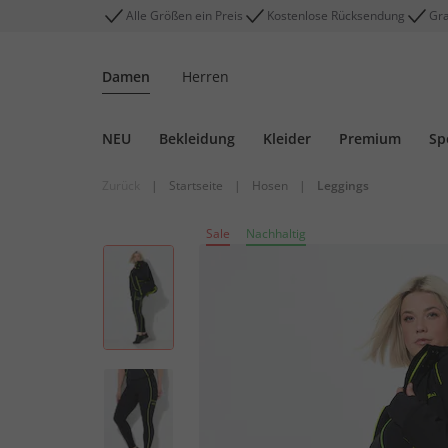
Alle Größen ein Preis
Kostenlose Rücksendung
Gra
Damen
Herren
NEU
Bekleidung
Kleider
Premium
Sp
Zurück
|
Startseite
|
Hosen
|
Leggings
Sale
Nachhaltig