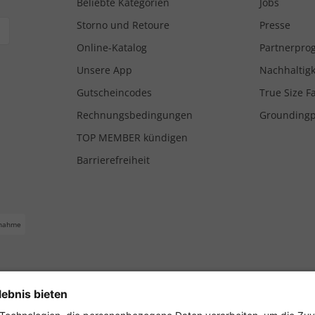
Beliebte Kategorien
Jobs
Storno und Retoure
Presse
Online-Katalog
Partnerpr
Unsere App
Nachhaltigk
Gutscheincodes
True Size F
Rechnungsbedingungen
Grounding
TOP MEMBER kündigen
Barrierefreiheit
nahme