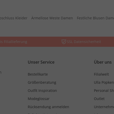
bschluss Kleider
Ärmellose Weste Damen
Festliche Blusen Da
is Filiallieferung
SSL Datensicherheit
Unser Service
Über uns
n
Bestellkarte
Filialwelt
Größenberatung
Ulla Popken
Outfit Inspiration
Personal S
Modeglossar
Outlet
Rücksendung anmelden
Unternehm