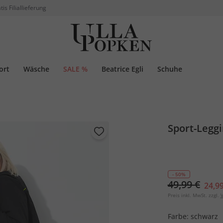
tis Filiallieferung
ort
Wäsche
SALE %
Beatrice Egli
Schuhe
Sport-Leggi
- 50%
49,99 €
24,99
Preis inkl. MwSt. zzgl.
V
Farbe:
schwarz