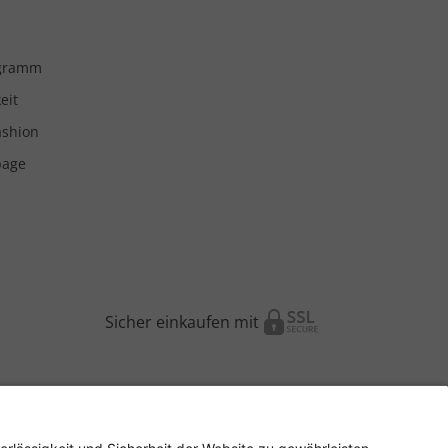
ogramm
eit
ashion
page
Sicher einkaufen mit