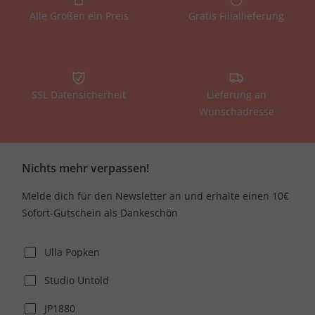
Alle Größen ein Preis
Gratis Filiallieferung
SSL Datensicherheit
Lieferung an
Wunschadresse
Nichts mehr verpassen!
Melde dich für den Newsletter an und erhalte einen 10€
Sofort-Gutschein als Dankeschön
Ulla Popken
Studio Untold
JP1880