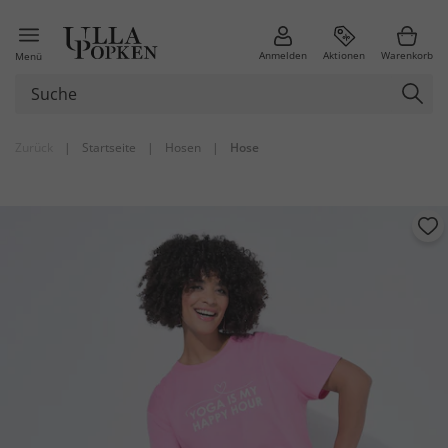
Anmelden
Aktionen
Warenkorb
Menü
Zurück
|
Startseite
|
Hosen
|
Hose