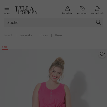
Anmelden
Aktionen
Warenkorb
Menü
Zurück
|
Startseite
|
Hosen
|
Hose
Sale