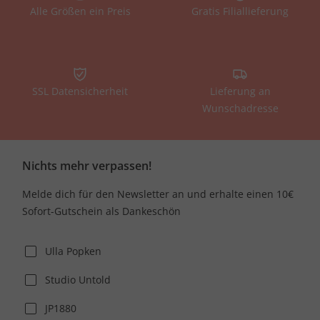
Alle Größen ein Preis
Gratis Filiallieferung
SSL Datensicherheit
Lieferung an
Wunschadresse
Nichts mehr verpassen!
Melde dich für den Newsletter an und erhalte einen 10€
Sofort-Gutschein als Dankeschön
Ulla Popken
Studio Untold
JP1880