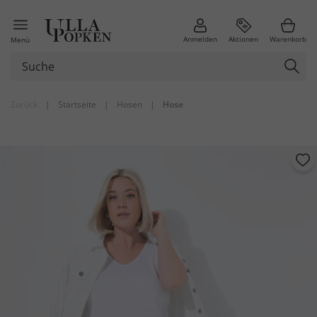
Anmelden
Aktionen
Warenkorb
Menü
Zurück
|
Startseite
|
Hosen
|
Hose