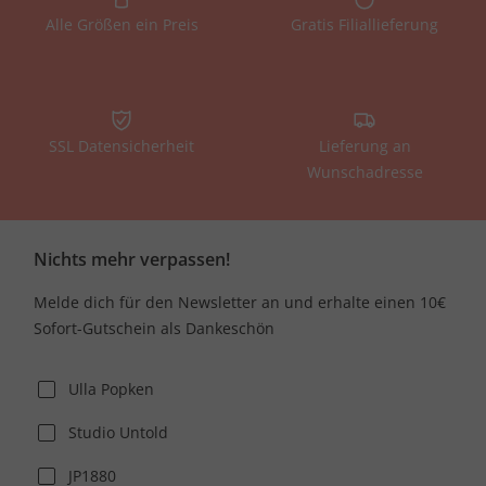
Alle Größen ein Preis
Gratis Filiallieferung
SSL Datensicherheit
Lieferung an
Wunschadresse
Nichts mehr verpassen!
Melde dich für den Newsletter an und erhalte einen 10€
Sofort-Gutschein als Dankeschön
Ulla Popken
Studio Untold
JP1880