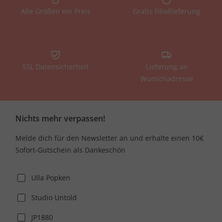
Alle Größen ein Preis
Gratis Filiallieferung
SSL Datensicherheit
Lieferung an
Wunschadresse
Nichts mehr verpassen!
Melde dich für den Newsletter an und erhalte einen 10€
Sofort-Gutschein als Dankeschön
Ulla Popken
Studio Untold
JP1880