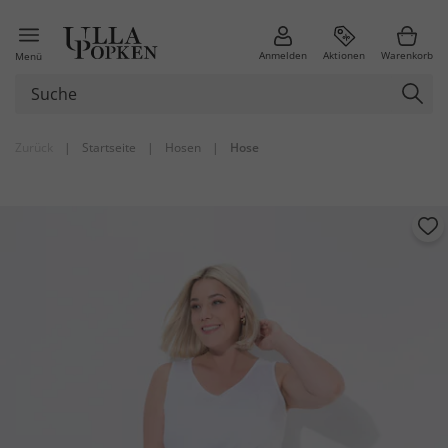
Anmelden
Aktionen
Warenkorb
Menü
Zurück
|
Startseite
|
Hosen
|
Hose