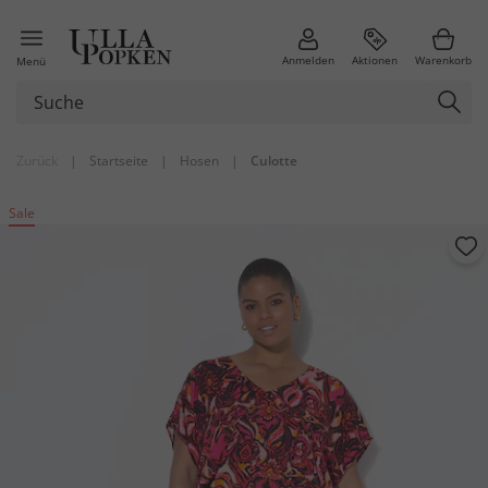
Anmelden
Aktionen
Warenkorb
Menü
Zurück
|
Startseite
|
Hosen
|
Culotte
Sale