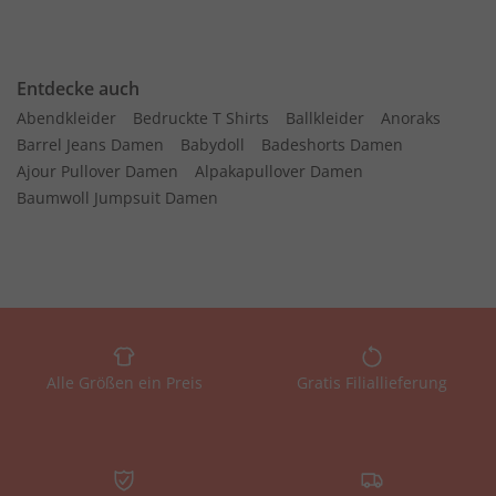
Entdecke auch
Abendkleider
Bedruckte T Shirts
Ballkleider
Anoraks
Barrel Jeans Damen
Babydoll
Badeshorts Damen
Ajour Pullover Damen
Alpakapullover Damen
Baumwoll Jumpsuit Damen
Alle Größen ein Preis
Gratis Filiallieferung