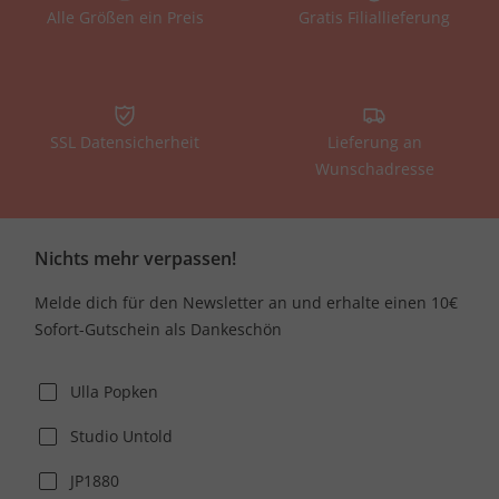
Alle Größen ein Preis
Gratis Filiallieferung
SSL Datensicherheit
Lieferung an
Wunschadresse
Nichts mehr verpassen!
Melde dich für den Newsletter an und erhalte einen 10€
Sofort-Gutschein als Dankeschön
Ulla Popken
Studio Untold
JP1880