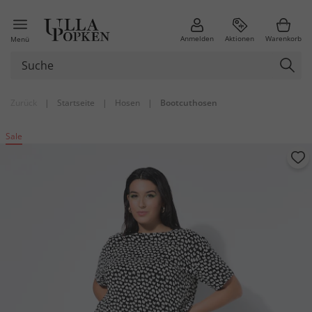
Anmelden
Aktionen
Warenkorb
Menü
Zurück
|
Startseite
|
Hosen
|
Bootcuthosen
Sale