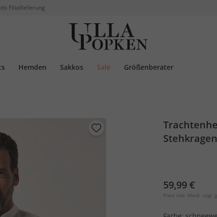
tis Filiallieferung
ts
Hemden
Sakkos
Sale
Größenberater
Trachtenhe
Stehkragen,
59,99 €
Preis inkl. MwSt. zzgl.
V
Farbe:
schneewe