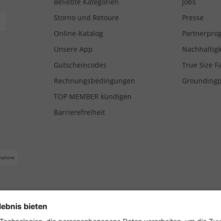
Beliebte Kategorien
Jobs
Storno und Retoure
Presse
Online-Katalog
Partnerpr
Unsere App
Nachhaltigk
Gutscheincodes
True Size F
Rechnungsbedingungen
Grounding
TOP MEMBER kündigen
Barrierefreiheit
nahme