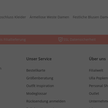
bschluss Kleider
Ärmellose Weste Damen
Festliche Blusen Da
is Filiallieferung
SSL Datensicherheit
Unser Service
Über uns
n
Bestellkarte
Filialwelt
Größenberatung
Ulla Popken
Outfit Inspiration
Personal S
Modeglossar
Outlet
Rücksendung anmelden
Unternehm