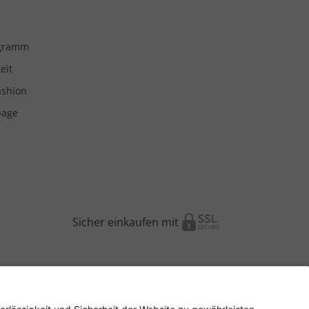
ogramm
eit
ashion
page
Sicher einkaufen mit