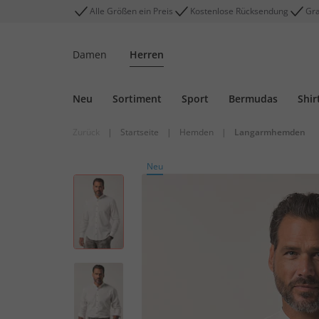
Alle Größen ein Preis
Kostenlose Rücksendung
Gra
Damen
Herren
Neu
Sortiment
Sport
Bermudas
Shir
Zurück
|
Startseite
|
Hemden
|
Langarmhemden
Neu