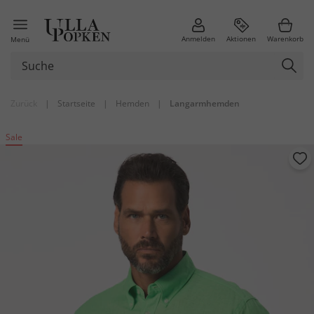
Anmelden
Aktionen
Warenkorb
Menü
Zurück
|
Startseite
|
Hemden
|
Langarmhemden
Sale