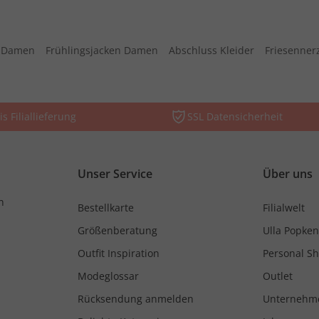
s Damen
Frühlingsjacken Damen
Abschluss Kleider
Friesenner
is Filiallieferung
SSL Datensicherheit
Unser Service
Über uns
n
Bestellkarte
Filialwelt
Größenberatung
Ulla Popken
Outfit Inspiration
Personal S
Modeglossar
Outlet
Rücksendung anmelden
Unternehm