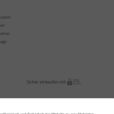
ogramm
eit
ashion
page
Sicher einkaufen mit