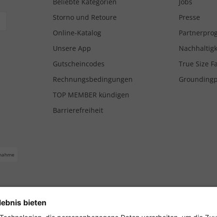
Beliebte Kategorien
Jobs
Storno und Retoure
Presse
Online-Katalog
Partnerpr
Unsere App
Nachhaltigk
Gutscheincodes
True Size F
Rechnungsbedingungen
Grounding
TOP MEMBER kündigen
Barrierefreiheit
nahme