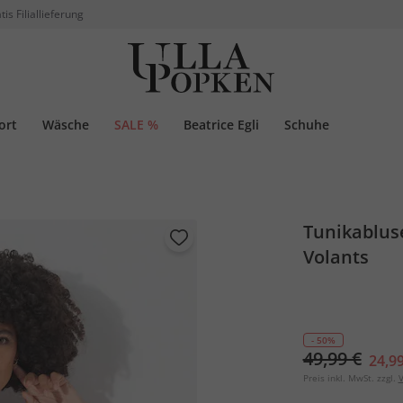
tis Filiallieferung
ort
Wäsche
SALE %
Beatrice Egli
Schuhe
Tunikabluse
Volants
- 50%
49,99 €
24,99
Preis inkl. MwSt. zzgl.
V