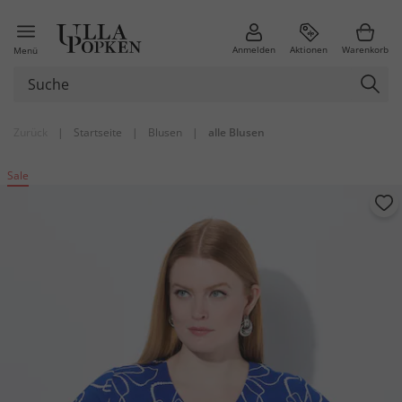
Anmelden
Aktionen
Warenkorb
Menü
Zurück
|
Startseite
|
Blusen
|
alle Blusen
Sale