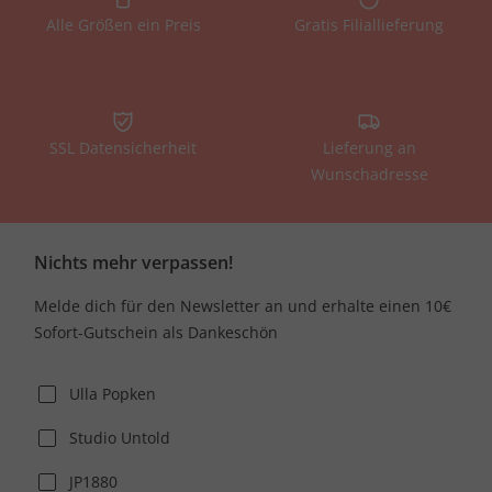
Alle Größen ein Preis
Gratis Filiallieferung
SSL Datensicherheit
Lieferung an
Wunschadresse
Nichts mehr verpassen!
Melde dich für den Newsletter an und erhalte einen 10€
Sofort-Gutschein als Dankeschön
Ulla Popken
Studio Untold
JP1880