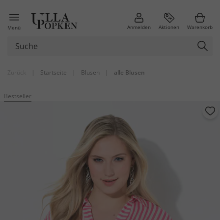
Anmelden
Aktionen
Warenkorb
Menü
Zurück
|
Startseite
|
Blusen
|
alle Blusen
Bestseller