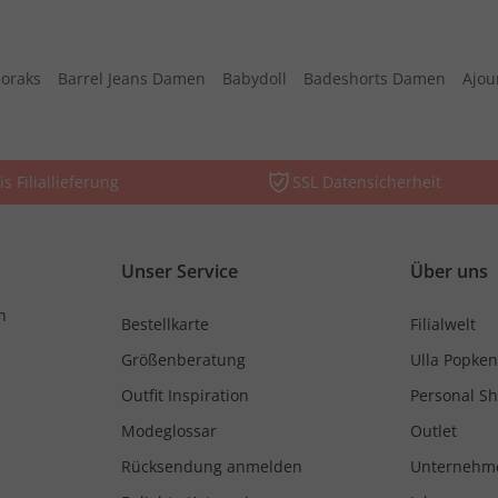
oraks
Barrel Jeans Damen
Babydoll
Badeshorts Damen
Ajou
is Filiallieferung
SSL Datensicherheit
Unser Service
Über uns
n
Bestellkarte
Filialwelt
Größenberatung
Ulla Popken
Outfit Inspiration
Personal S
Modeglossar
Outlet
Rücksendung anmelden
Unternehm