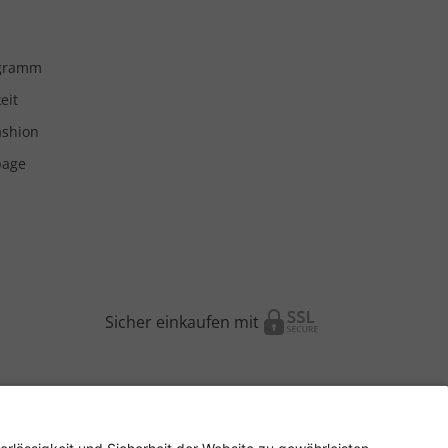
ogramm
eit
ashion
page
Sicher einkaufen mit