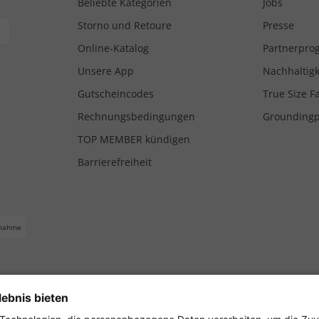
Beliebte Kategorien
Jobs
Storno und Retoure
Presse
Online-Katalog
Partnerpr
Unsere App
Nachhaltigk
Gutscheincodes
True Size F
Rechnungsbedingungen
Grounding
TOP MEMBER kündigen
Barrierefreiheit
nahme