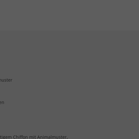
muster
en
ftigem Chiffon mit Animalmuster,