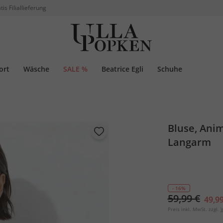
tis Filiallieferung
ort
Wäsche
SALE %
Beatrice Egli
Schuhe
Bluse, Anim
Langarm
- 16%
59,99 €
49,99
Preis inkl. MwSt. zzgl.
V