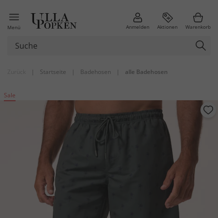
Anmelden
Aktionen
Warenkorb
Menü
Zurück
|
Startseite
|
Badehosen
|
alle Badehosen
Sale