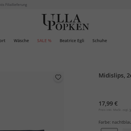
tis Filiallieferung
ort
Wäsche
SALE %
Beatrice Egli
Schuhe
Midislips, 
17,99 €
Preis inkl. MwSt. zzgl.
V
Farbe:
nachtbla