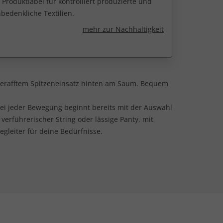
 Produktlabel für kontrolliert produzierte und
edenkliche Textilien.
mehr zur Nachhaltigkeit
 gerafftem Spitzeneinsatz hinten am Saum. Bequem
ei jeder Bewegung beginnt bereits mit der Auswahl
 verführerischer String oder lässige Panty, mit
gleiter für deine Bedürfnisse.