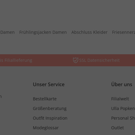
s Damen
Frühlingsjacken Damen
Abschluss Kleider
Friesenner
is Filiallieferung
SSL Datensicherheit
Unser Service
Über uns
n
Bestellkarte
Filialwelt
Größenberatung
Ulla Popken
Outfit Inspiration
Personal S
Modeglossar
Outlet