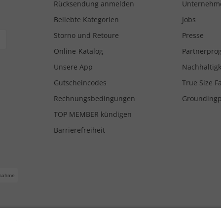
Rücksendung anmelden
Unternehm
Beliebte Kategorien
Jobs
Storno und Retoure
Presse
Online-Katalog
Partnerpr
Unsere App
Nachhaltigk
Gutscheincodes
True Size F
Rechnungsbedingungen
Grounding
TOP MEMBER kündigen
Barrierefreiheit
nahme