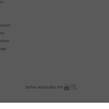
en
ogramm
eit
ashion
page
Sicher einkaufen mit