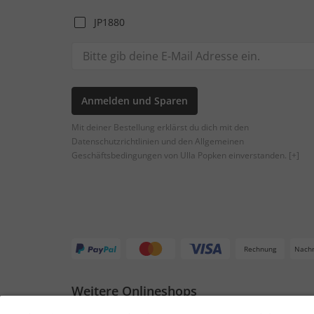
JP1880
Anmelden und Sparen
Mit deiner Bestellung erklärst du dich mit den
Datenschutzrichtlinien und den Allgemeinen
Geschäftsbedingungen von Ulla Popken einverstanden.
[+]
Rechnung
Nach
Weitere Onlineshops