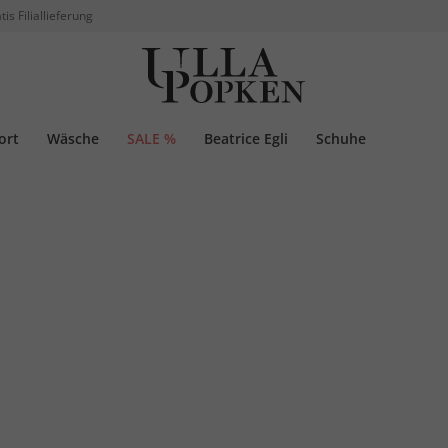
tis Filiallieferung
ort
Wäsche
SALE %
Beatrice Egli
Schuhe