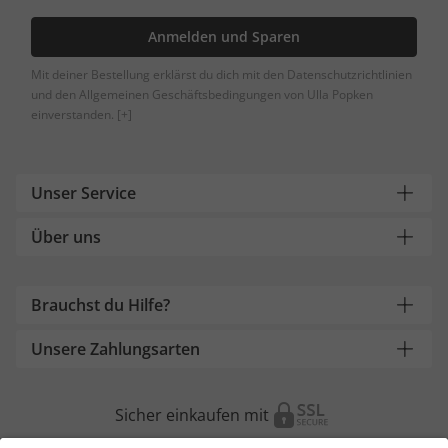
Anmelden und Sparen
Mit deiner Bestellung erklärst du dich mit den Datenschutzrichtlinien
und den Allgemeinen Geschäftsbedingungen von Ulla Popken
einverstanden.
[+]
Unser Service
Über uns
Brauchst du Hilfe?
Unsere Zahlungsarten
Sicher einkaufen mit