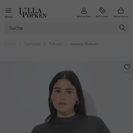
Anmelden
Aktionen
Warenkorb
Menü
Zurück
|
Startseite
|
Pullover
|
weitere Pullover