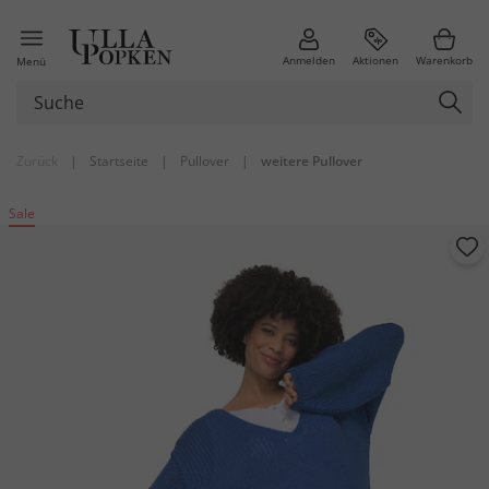
Anmelden
Aktionen
Warenkorb
Menü
Zurück
|
Startseite
|
Pullover
|
weitere Pullover
Sale