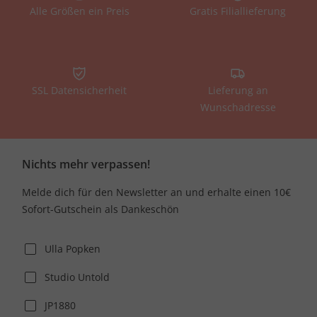
Alle Größen ein Preis
Gratis Filiallieferung
SSL Datensicherheit
Lieferung an
Wunschadresse
Nichts mehr verpassen!
Melde dich für den Newsletter an und erhalte einen 10€
Sofort-Gutschein als Dankeschön
Ulla Popken
Studio Untold
JP1880