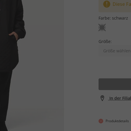
Diese Fa
Farbe:
schwarz
Größe:
Größe wählen
In der Fili
Produktdetails