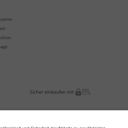
ogramm
eit
ashion
page
Sicher einkaufen mit