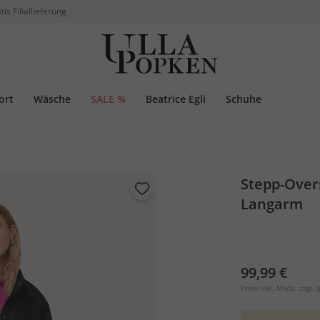
tis Filiallieferung
ort
Wäsche
SALE %
Beatrice Egli
Schuhe
Stepp-Over
Langarm
99,99 €
Preis inkl. MwSt. zzgl.
V