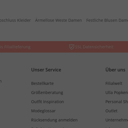
bschluss Kleider
Ärmellose Weste Damen
Festliche Blusen Da
is Filiallieferung
SSL Datensicherheit
Unser Service
Über uns
n
Bestellkarte
Filialwelt
Größenberatung
Ulla Popken
Outfit Inspiration
Personal S
Modeglossar
Outlet
Rücksendung anmelden
Unternehm