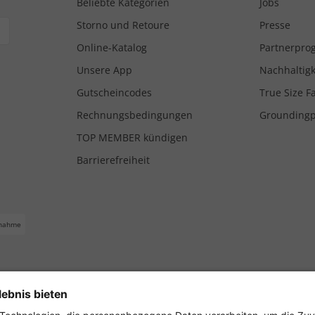
Beliebte Kategorien
Jobs
Storno und Retoure
Presse
Online-Katalog
Partnerpr
Unsere App
Nachhaltigk
Gutscheincodes
True Size F
Rechnungsbedingungen
Grounding
TOP MEMBER kündigen
Barrierefreiheit
nahme