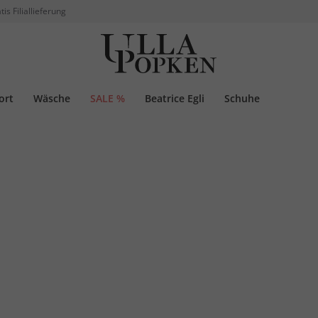
tis Filiallieferung
ort
Wäsche
SALE %
Beatrice Egli
Schuhe