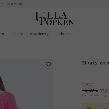
tis Filiallieferung
ort
SALE %
Beatrice Egli
Schuhe
Shorts, wei
- 25%
49,99 €
37,49
Preis inkl. MwSt. zzgl.
V