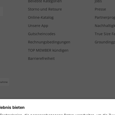
Beliebte Kategorien
Jobs
Storno und Retoure
Presse
Online-Katalog
Partnerpr
Unsere App
Nachhaltigk
Gutscheincodes
True Size F
Rechnungsbedingungen
Grounding
TOP MEMBER kündigen
Barrierefreiheit
nahme