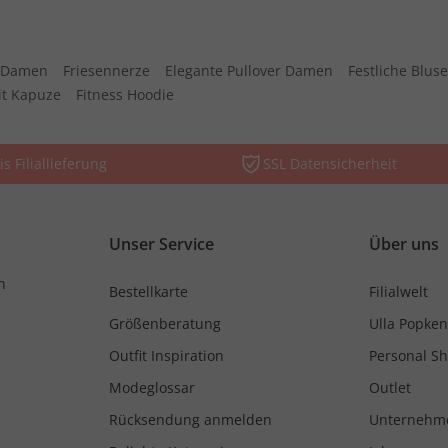
n Damen
Friesennerze
Elegante Pullover Damen
Festliche Blu
it Kapuze
Fitness Hoodie
is Filiallieferung
SSL Datensicherheit
Unser Service
Über uns
n
Bestellkarte
Filialwelt
Größenberatung
Ulla Popken
Outfit Inspiration
Personal S
Modeglossar
Outlet
Rücksendung anmelden
Unternehm