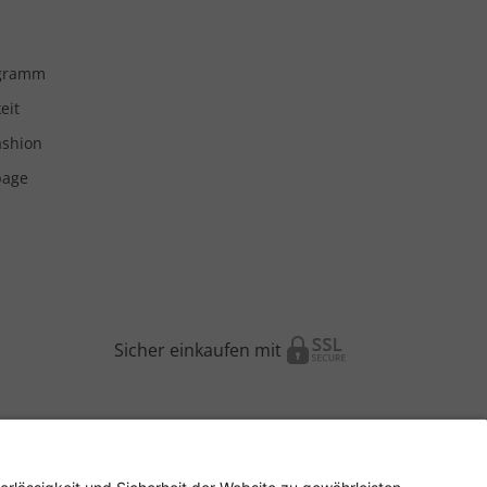
ogramm
eit
ashion
page
Sicher einkaufen mit