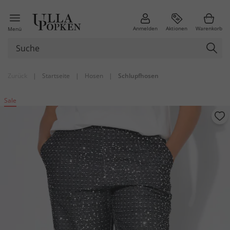
Anmelden
Aktionen
Warenkorb
Menü
Zurück
|
Startseite
|
Hosen
|
Schlupfhosen
Sale