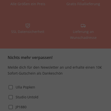
Alle Größen ein Preis
Gratis Filiallieferung
SSL Datensicherheit
Lieferung an
Wunschadresse
Nichts mehr verpassen!
Melde dich für den Newsletter an und erhalte einen 10€
Sofort-Gutschein als Dankeschön
Ulla Popken
Studio Untold
JP1880