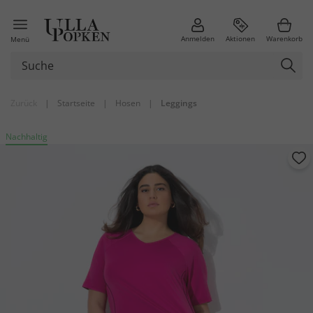
Anmelden
Aktionen
Warenkorb
Menü
Zurück
|
Startseite
|
Hosen
|
Leggings
Nachhaltig