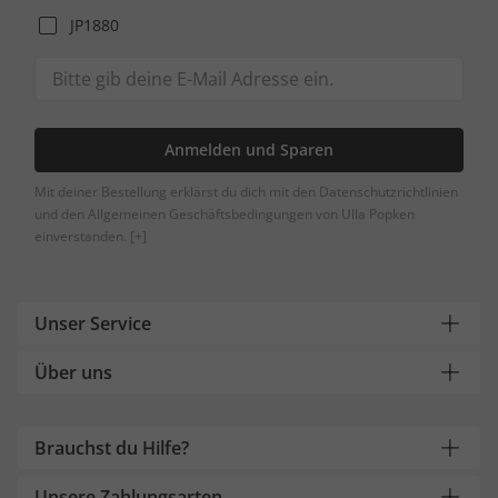
JP1880
Anmelden und Sparen
Mit deiner Bestellung erklärst du dich mit den Datenschutzrichtlinien
und den Allgemeinen Geschäftsbedingungen von Ulla Popken
einverstanden.
[+]
Unser Service
Über uns
Brauchst du Hilfe?
Unsere Zahlungsarten