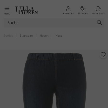
Anmelden
Aktionen
Warenkorb
Menü
Zurück
|
Startseite
|
Hosen
|
Hose