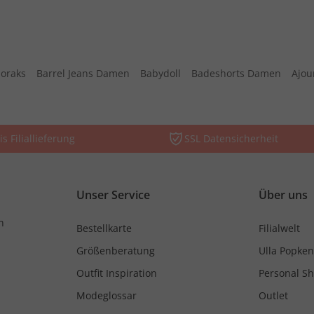
oraks
Barrel Jeans Damen
Babydoll
Badeshorts Damen
Ajou
is Filiallieferung
SSL Datensicherheit
Unser Service
Über uns
n
Bestellkarte
Filialwelt
Größenberatung
Ulla Popken
Outfit Inspiration
Personal S
Modeglossar
Outlet