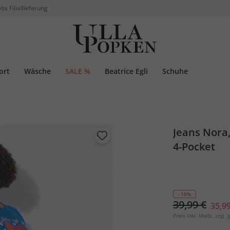
tis Filiallieferung
ort
Wäsche
SALE %
Beatrice Egli
Schuhe
Jeans Nora,
4-Pocket
- 10%
39,99 €
35,99
Preis inkl. MwSt. zzgl.
V