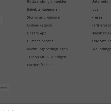
Rücksendung anmelden
Unternehm
Beliebte Kategorien
Jobs
Storno und Retoure
Presse
Online-Katalog
Partnerpr
Unsere App
Nachhaltigk
Gutscheincodes
True Size F
Rechnungsbedingungen
Grounding
TOP MEMBER kündigen
Barrierefreiheit
nahme