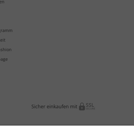
en
ogramm
eit
ashion
page
Sicher einkaufen mit