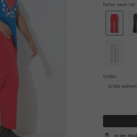
Farbe:
neon rot
Größe:
Größe wählen
In der Fili