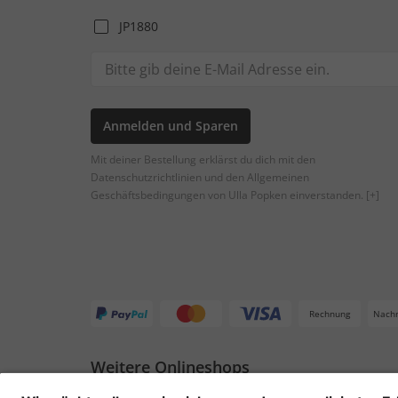
JP1880
Anmelden und Sparen
Mit deiner Bestellung erklärst du dich mit den
Datenschutzrichtlinien und den Allgemeinen
Geschäftsbedingungen von Ulla Popken einverstanden.
[+]
Rechnung
Nach
Weitere Onlineshops