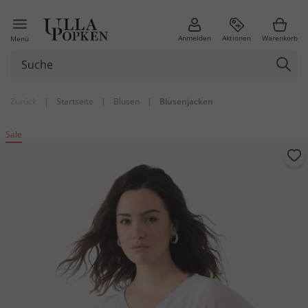
Anmelden
Aktionen
Warenkorb
Menü
Zurück
|
Startseite
|
Blusen
|
Blusenjacken
Sale