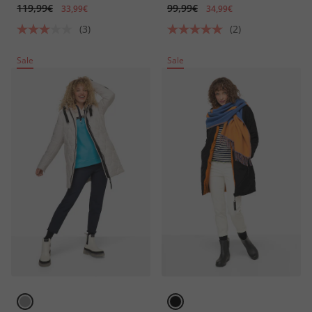
119,99€
99,99€
fällt kleiner aus
33,99€
34,99€
(3)
(2)
Sale
Sale