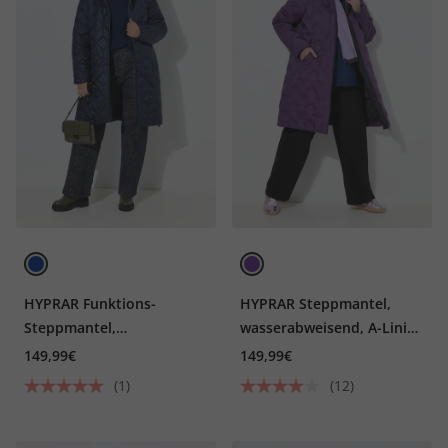
HYPRAR Funktions-
HYPRAR Steppmantel,
Steppmantel,
wasserabweisend, A-Linie,
wasserabweisend, Kapuze
Kapuze
149,99€
149,99€
(1)
(12)