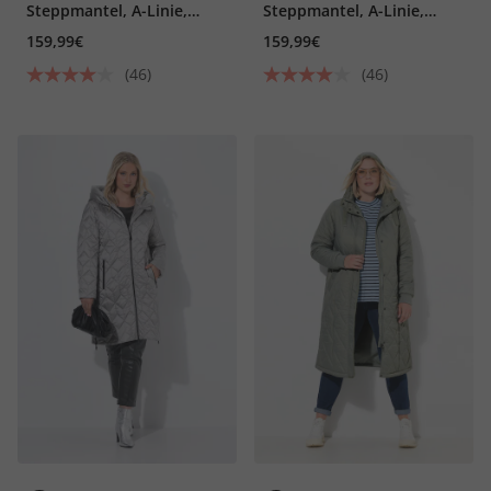
Steppmantel, A-Linie,
Steppmantel, A-Linie,
wasserabweisend
wasserabweisend
159,99€
159,99€
(46)
(46)