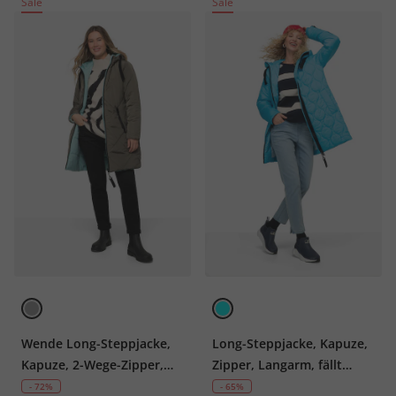
Sale
Sale
Wende Long-Steppjacke,
Long-Steppjacke, Kapuze,
Kapuze, 2-Wege-Zipper,
Zipper, Langarm, fällt
Daunenoptik-Wattierung,
kleiner aus
- 72%
- 65%