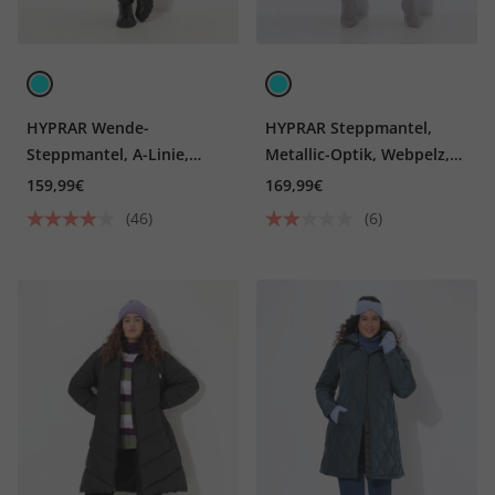
HYPRAR Wende-
HYPRAR Steppmantel,
Steppmantel, A-Linie,
Metallic-Optik, Webpelz,
wasserabweisend
Kapuze
159,99€
169,99€
(46)
(6)