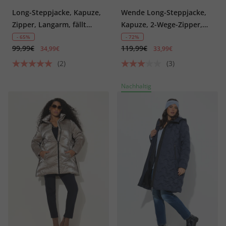
Long-Steppjacke, Kapuze,
Wende Long-Steppjacke,
Zipper, Langarm, fällt
Kapuze, 2-Wege-Zipper,
kleiner aus
Daunenoptik-Wattierung,
- 65%
- 72%
99,99€
119,99€
fällt kleiner aus
34,99€
33,99€
(2)
(3)
Nachhaltig