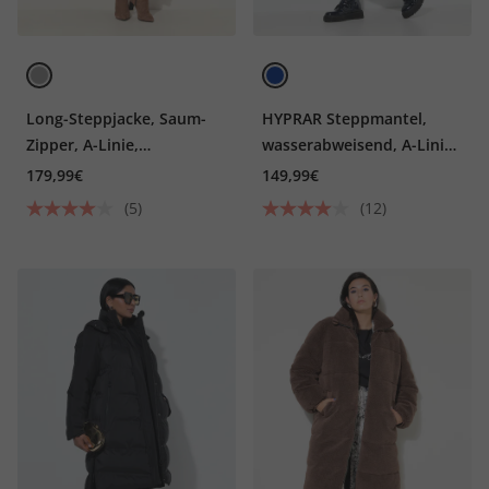
Long-Steppjacke, Saum-
HYPRAR Steppmantel,
Zipper, A-Linie,
wasserabweisend, A-Linie,
Stehkragen
Kapuze
179,99€
149,99€
(5)
(12)