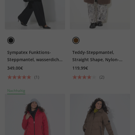
Sympatex Funktions-
Teddy-Steppmantel,
Steppmantel, wasserdicht,
Straight Shape, Nylon-
Kapuze
Schulter
349,00€
119,99€
(1)
(2)
Nachhaltig