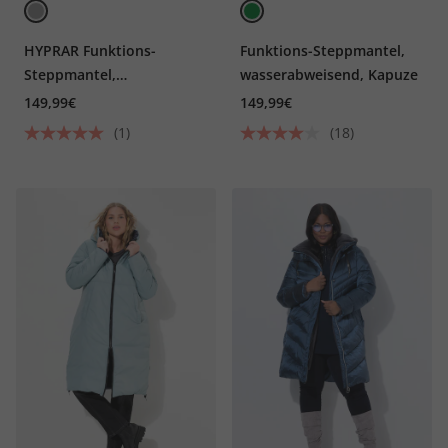
HYPRAR Funktions-
Funktions-Steppmantel,
Steppmantel,
wasserabweisend, Kapuze
wasserabweisend, Kapuze
149,99€
149,99€
(1)
(18)