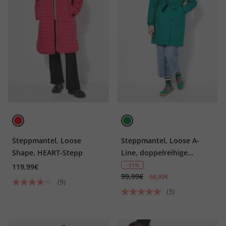
Steppmantel, Loose
Steppmantel, Loose A-
Shape, HEART-Stepp
Line, doppelreihige
Knopfleiste
- 31%
119,99€
99,99€
68,99€
(9)
(3)