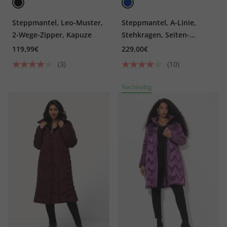
Steppmantel, Leo-Muster,
Steppmantel, A-Linie,
2-Wege-Zipper, Kapuze
Stehkragen, Seiten-
Druckknöpfe
119,99€
229,00€
(3)
(10)
Nachhaltig