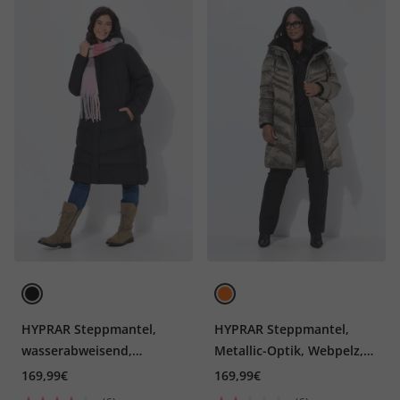
HYPRAR Steppmantel,
HYPRAR Steppmantel,
wasserabweisend,
Metallic-Optik, Webpelz,
Seitenzipper
Kapuze
169,99€
169,99€