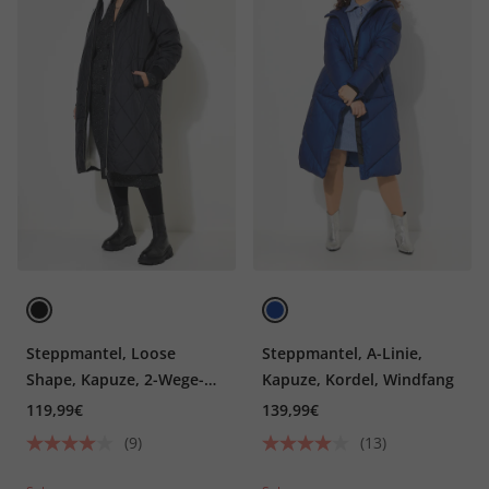
Steppmantel, Loose
Steppmantel, A-Linie,
Shape, Kapuze, 2-Wege-
Kapuze, Kordel, Windfang
Zipper, Langarm,
119,99€
139,99€
Teddyfutter
(9)
(13)