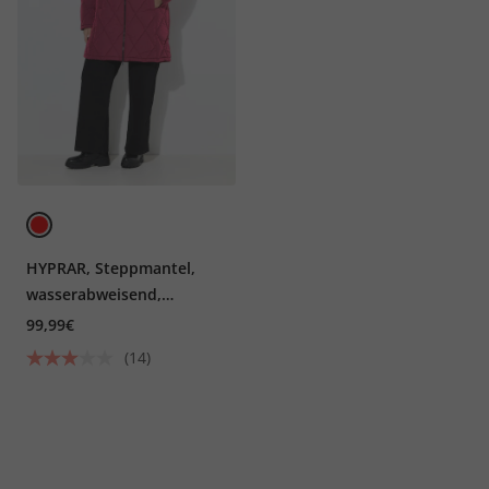
HYPRAR, Steppmantel,
wasserabweisend,
Kapuzenkragen
99,99€
(14)