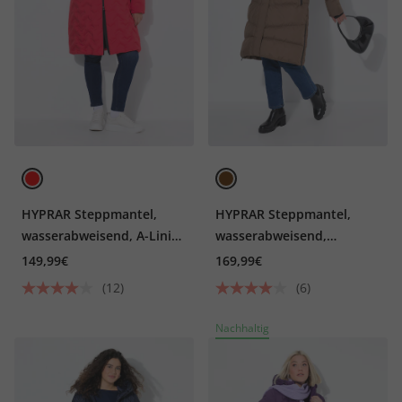
HYPRAR Steppmantel,
HYPRAR Steppmantel,
wasserabweisend, A-Linie,
wasserabweisend,
Kapuze
Seitenzipper
149,99€
169,99€
(12)
(6)
Nachhaltig