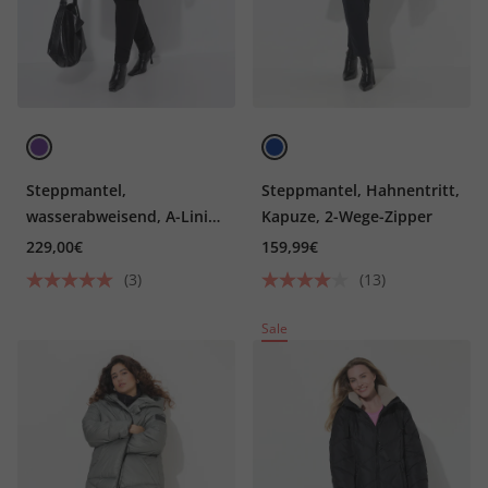
Steppmantel,
Steppmantel, Hahnentritt,
wasserabweisend, A-Linie,
Kapuze, 2-Wege-Zipper
Seiten-Druckknöpfe
229,00€
159,99€
(3)
(13)
Sale