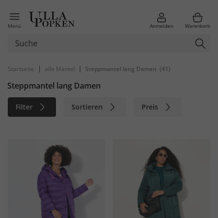
Menü
Anmelden
Warenkorb
|
|
Startseite
alle Mäntel
Steppmantel lang Damen
(41)
Steppmantel lang Damen
Filter
Sortieren
Preis
Größe
Farbe
Marke
Material
Nachhaltig