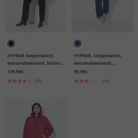
HYPRAR Steppmantel,
HYPRAR, Steppmantel,
wasserabweisend, Seiten-
wasserabweisend,
Zipper
Kapuzenkragen
139,99€
99,99€
(35)
(14)