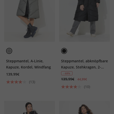
Steppmantel, A-Linie,
Steppmantel, abknöpfbare
Kapuze, Kordel, Windfang
Kapuze, Stehkragen, 2-
Wege-Zipper
- 68%
139,99€
139,99€
44,99€
(13)
(10)