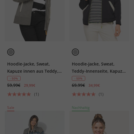
Hoodie-Jacke, Sweat,
Hoodie-Jacke, Sweat,
Kapuze innen aus Teddy,
Teddy-Innenseite, Kapuze,
Langarm, aus recyceltem
Raglan-Langarm
- 50%
- 50%
59,99€
69,99€
Polyester
29,99€
34,99€
(1)
(1)
Sale
Nachhaltig