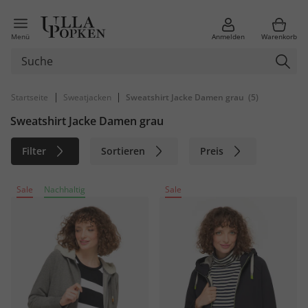
Menü
Anmelden
Warenkorb
|
|
Startseite
Sweatjacken
Sweatshirt Jacke Damen grau
(5)
Sweatshirt Jacke Damen grau
Filter
Sortieren
Preis
Größe
Farbe
Marke
Sale
Nachhaltig
Sale
Material
Nachhaltig