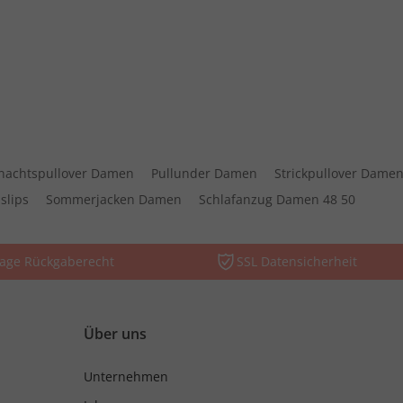
nachtspullover Damen
Pullunder Damen
Strickpullover Dame
nslips
Sommerjacken Damen
Schlafanzug Damen 48 50
Tage Rückgaberecht
SSL Datensicherheit
Über uns
Unternehmen